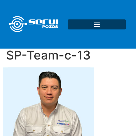
Daho Pozos: mantenimiento de pozos en Guatemala
SP-Team-c-13