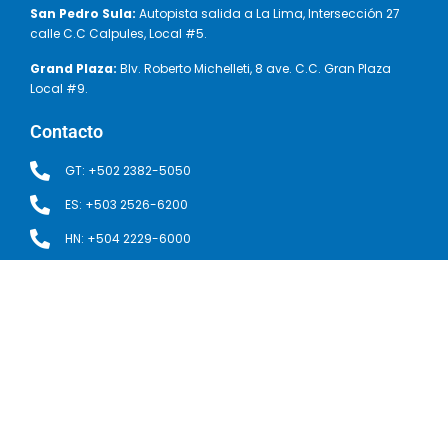
San Pedro Sula:
Autopista salida a La Lima, Intersección 27
calle C.C Calpules, Local #5.
Grand Plaza:
Blv. Roberto Michelleti, 8 ave. C.C. Gran Plaza
Local #9.
Contacto
GT: +502 2382-5050
ES: +503 2526-6200
HN: +504 2229-6000
servicioalcliente@aquacorp.com