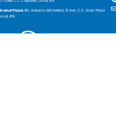
27 calle C.C Calpules, Local #5.
Grand Plaza:
Blv. Roberto Michelleti, 8 ave. C.C. Gran Plaza
Local #9.