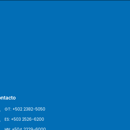
ntacto
GT: +502 2382-5050
ES: +503 2526-6200
HN: +504 2229-6000