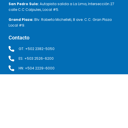
San Pedro Sula:
Autopista salida a La Lima, Intersección 27
calle C.C Calpules, Local #5.
Grand Plaza:
Blv. Roberto Michelleti, 8 ave. C.C. Gran Plaza
Local #9.
Contacto
GT: +502 2382-5050
ES: +503 2526-6200
HN: +504 2229-6000
servicioalcliente@aquacorp.com