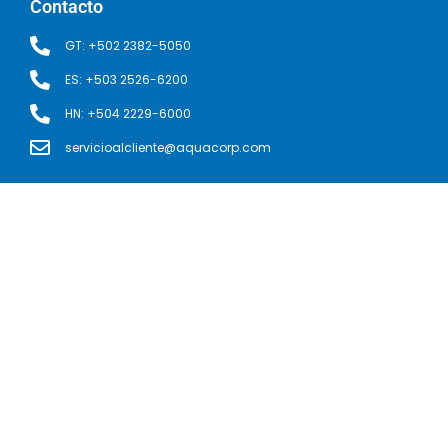
Contacto
GT: +502 2382-5050
ES: +503 2526-6200
HN: +504 2229-6000
servicioalcliente@aquacorp.com