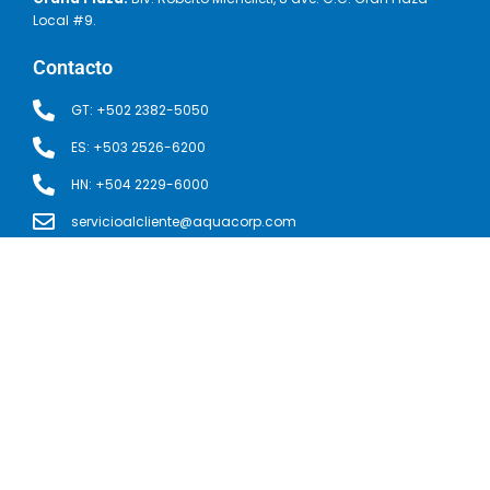
Local #9.
Contacto
GT: +502 2382-5050
ES: +503 2526-6200
HN: +504 2229-6000
servicioalcliente@aquacorp.com