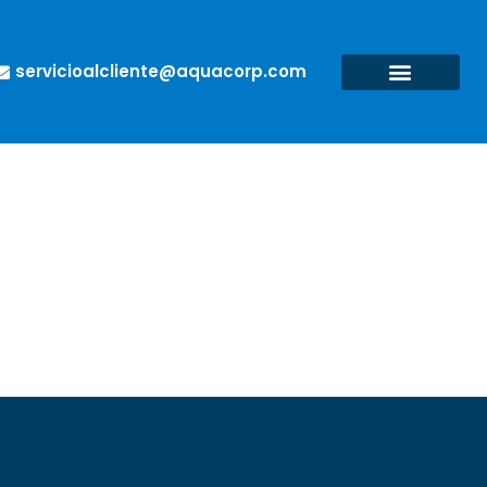
servicioalcliente@aquacorp.com