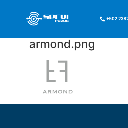
+502 238
armond.png